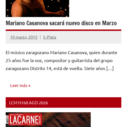
Mariano Casanova sacará nuevo disco en Marzo
10 marzo, 2015
S. Plata
No
hay
El músico zaragozano Mariano Casanova, quien durante
comentarios
25 años fue la voz, compositor y guitarrista del grupo
zaragozano Distrito 14, está de vuelta. Siete años […]
Leer más
LCM N168 AGO 2026
NOTICIAS