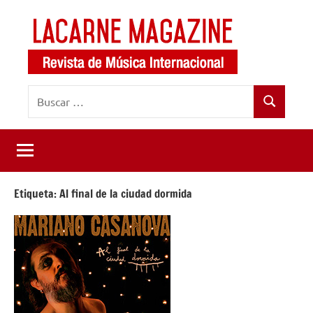
Saltar
al
contenido
LaCarne
Revista
Buscar:
de
Magazine
Buscar
música
internacional
Etiqueta:
Al final de la ciudad dormida