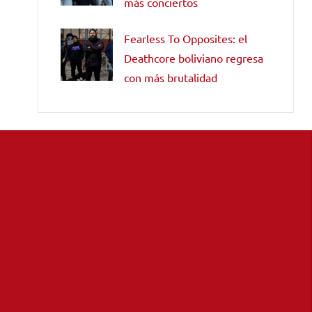
más conciertos
Fearless To Opposites: el
Deathcore boliviano regresa
con más brutalidad