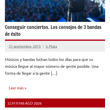
Conseguir conciertos. Los consejos de 3 bandas
de éxito
21 septiembre, 2015
S. Plata
No
hay
Músicos y bandas luchan todos los días para que su
comentarios
música llegue al mayor número de gente posible. Una
forma de llegar a la gente […]
Leer más
LCM N168 AGO 2026
MARKETING
Y