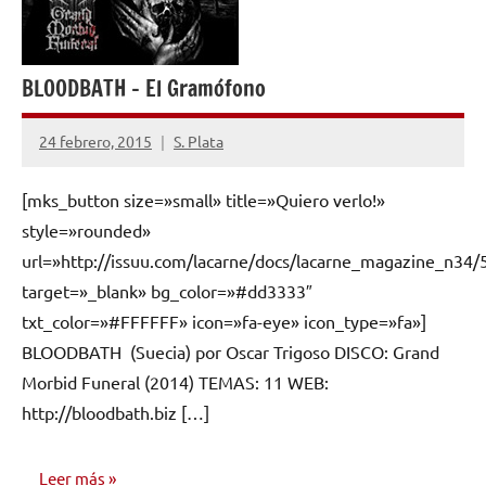
BLOODBATH – El Gramófono
24 febrero, 2015
S. Plata
No
hay
[mks_button size=»small» title=»Quiero verlo!»
comentarios
style=»rounded»
url=»http://issuu.com/lacarne/docs/lacarne_magazine_n34/
target=»_blank» bg_color=»#dd3333″
txt_color=»#FFFFFF» icon=»fa-eye» icon_type=»fa»]
BLOODBATH (Suecia) por Oscar Trigoso DISCO: Grand
Morbid Funeral (2014) TEMAS: 11 WEB:
http://bloodbath.biz […]
Leer más