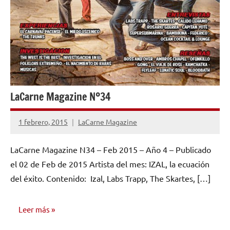
LaCarne Magazine Nº34
1 febrero, 2015
LaCarne Magazine
No
hay
LaCarne Magazine N34 – Feb 2015 – Año 4 – Publicado
comentarios
el 02 de Feb de 2015 Artista del mes: IZAL, la ecuación
del éxito. Contenido: Izal, Labs Trapp, The Skartes, […]
Leer más