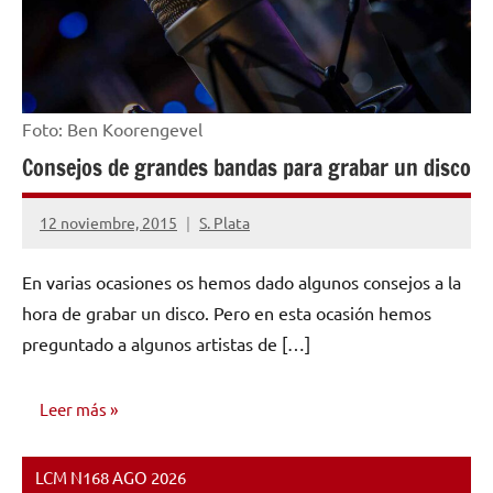
Foto: Ben Koorengevel
Consejos de grandes bandas para grabar un disco
12 noviembre, 2015
S. Plata
No
hay
En varias ocasiones os hemos dado algunos consejos a la
comentarios
hora de grabar un disco. Pero en esta ocasión hemos
preguntado a algunos artistas de […]
Leer más
LCM N168 AGO 2026
CONSEJOS