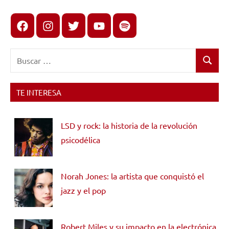
Facebook
Instagram
X
youtube
spotify
Buscar:
Buscar
TE INTERESA
LSD y rock: la historia de la revolución
psicodélica
Norah Jones: la artista que conquistó el
jazz y el pop
Robert Miles y su impacto en la electrónica