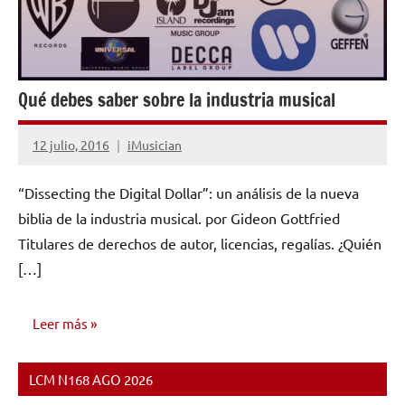
Qué debes saber sobre la industria musical
12 julio, 2016
iMusician
No
hay
“Dissecting the Digital Dollar”: un análisis de la nueva
comentarios
biblia de la industria musical. por Gideon Gottfried
Titulares de derechos de autor, licencias, regalías. ¿Quién
[…]
Leer más
LCM N168 AGO 2026
CONSEJOS
PARA