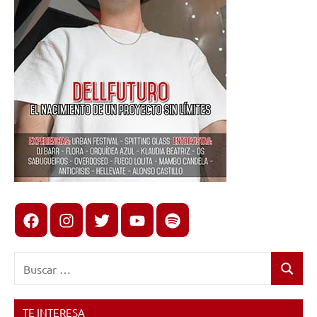
Facebook
Instagram
X
youtube
spotify
Buscar:
Buscar
TE INTERESA