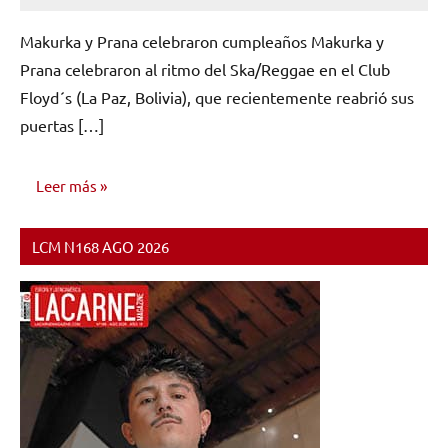
hay
Makurka y Prana celebraron cumpleaños Makurka y
comentarios
Prana celebraron al ritmo del Ska/Reggae en el Club
Floyd´s (La Paz, Bolivia), que recientemente reabrió sus
puertas […]
Leer más
LCM N168 AGO 2026
OPINIÓN