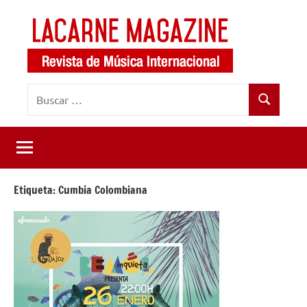
Saltar
al
contenido
LaCarne
Revista
Buscar:
de
Magazine
Buscar
música
internacional
Etiqueta:
Cumbia Colombiana