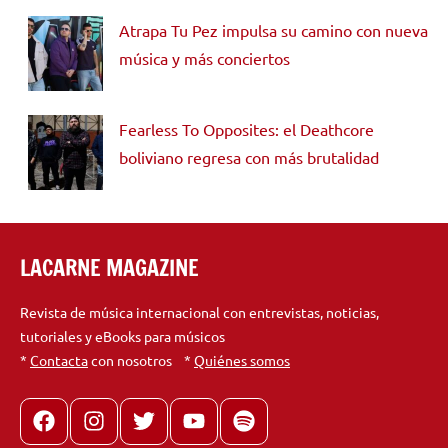
Atrapa Tu Pez impulsa su camino con nueva
música y más conciertos
Fearless To Opposites: el Deathcore
boliviano regresa con más brutalidad
LACARNE MAGAZINE
Revista de música internacional con entrevistas, noticias,
tutoriales y eBooks para músicos
*
Contacta
con nosotros *
Quiénes somos
Facebook
Instagram
X
youtube
spotify