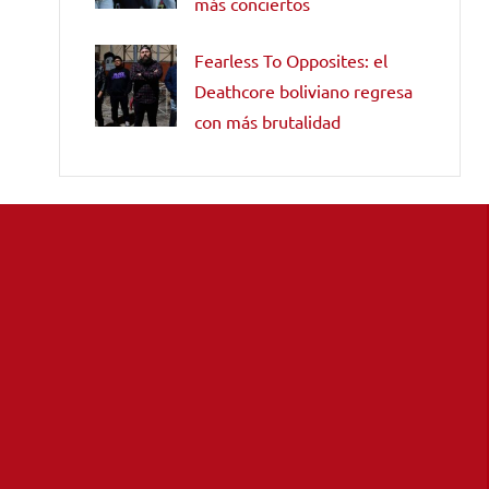
más conciertos
Fearless To Opposites: el
Deathcore boliviano regresa
con más brutalidad