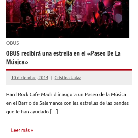
OBUS
OBUS recibirá una estrella en el «Paseo De La
Música»
10 diciembre, 2014
Cristina Ualaa
No
hay
Hard Rock Cafe Madrid inaugura un Paseo de la Música
comentarios
en el Barrio de Salamanca con las estrellas de las bandas
que le han ayudado […]
Leer más