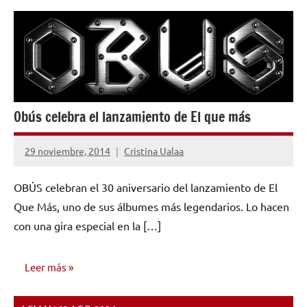
NOTICIAS
Obús celebra el lanzamiento de El que más
29 noviembre, 2014
Cristina Ualaa
No
hay
OBÚS celebran el 30 aniversario del lanzamiento de El
comentarios
Que Más, uno de sus álbumes más legendarios. Lo hacen
con una gira especial en la […]
Leer más