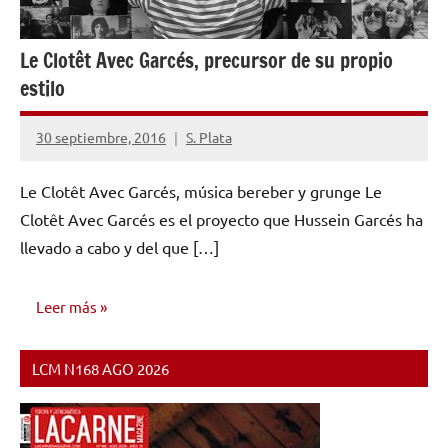
Le Clotêt Avec Garcés, precursor de su propio
estilo
30 septiembre, 2016
S. Plata
2
comentarios
Le Clotêt Avec Garcés, música bereber y grunge Le
Clotêt Avec Garcés es el proyecto que Hussein Garcés ha
llevado a cabo y del que […]
Leer más
LCM N168 AGO 2026
ENTREVISTAS