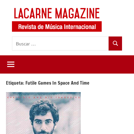
Saltar
al
contenido
LaCarne
Revista
Buscar:
de
Magazine
Buscar
música
internacional
Etiqueta:
Futile Games In Space And Time