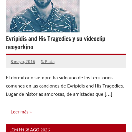
Evripidis and His Tragedies y su videoclip
neoyorkino
8 mayo, 2016
S. Plata
1
comentario
El dormitorio siempre ha sido uno de los territorios
comunes en las canciones de Evripidis and His Tragedies.
Lugar de historias amorosas, de amistades que […]
Leer más
LCM N168 AGO 2026
NOTICIAS