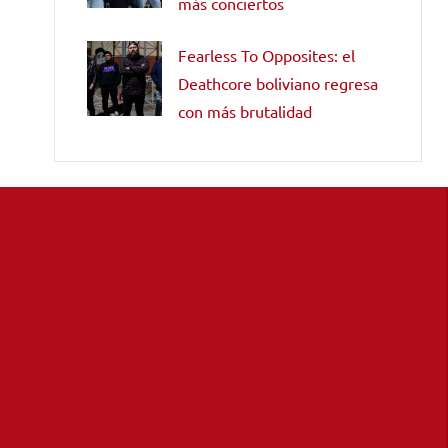
más conciertos
Fearless To Opposites: el
Deathcore boliviano regresa
con más brutalidad