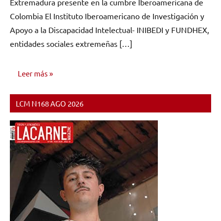
Extremadura presente en la cumbre Iberoamericana de
comentarios
Colombia El Instituto Iberoamericano de Investigación y
Apoyo a la Discapacidad Intelectual- INIBEDI y FUNDHEX,
entidades sociales extremeñas […]
Leer más
LCM N168 AGO 2026
NOTICIAS