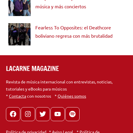
música y más conciertos
Fearless To Opposites: el Deathcore
boliviano regresa con más brutalidad
LACARNE MAGAZINE
Revista de música internacional con entrevistas, noticias,
tutoriales y eBooks para músicos
*
Contacta
con nosotros *
Quiénes somos
Facebook
Instagram
X
youtube
spotify
Política de privacidad
*
Aviso Legal
*
Política de