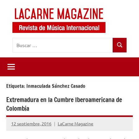
Saltar
al
contenido
LaCarne
Revista
Buscar:
de
Magazine
Buscar
música
internacional
Etiqueta:
Inmaculada Sánchez Casado
Extremadura en la Cumbre Iberoamericana de
Colombia
12 septiembre, 2016
LaCarne Magazine
No
hay