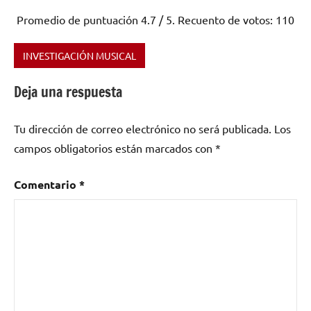
Promedio de puntuación
4.7
/ 5. Recuento de votos:
110
INVESTIGACIÓN MUSICAL
Etiquetado
como
Deja una respuesta
dance
hall
,
Tu dirección de correo electrónico no será publicada.
Los
género
urbano
,
campos obligatorios están marcados con
*
hip
hop
,
Comentario
*
mode
up
,
rap
,
Reggae
,
reggaeton
,
trap