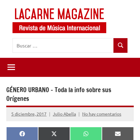
Saltar
al
contenido
LaCarne
Revista
Buscar:
de
Magazine
Buscar
música
internacional
GÉNERO URBANO – Toda la info sobre sus
Orígenes
5 diciembre, 2017
Julio Abella
No hay comentarios
Compartir
Compartir
Compartir
Comparti
Facebook
X
WhatsApp
Email