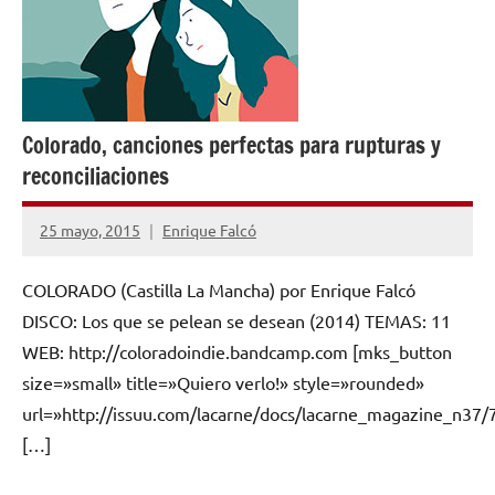
Colorado, canciones perfectas para rupturas y
reconciliaciones
25 mayo, 2015
Enrique Falcó
No
hay
COLORADO (Castilla La Mancha) por Enrique Falcó
comentarios
DISCO: Los que se pelean se desean (2014) TEMAS: 11
WEB: http://coloradoindie.bandcamp.com [mks_button
size=»small» title=»Quiero verlo!» style=»rounded»
url=»http://issuu.com/lacarne/docs/lacarne_magazine_n37/
[…]