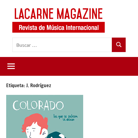
Saltar
al
contenido
LaCarne
Revista
Buscar:
de
Magazine
Buscar
música
internacional
Etiqueta:
J. Rodríguez