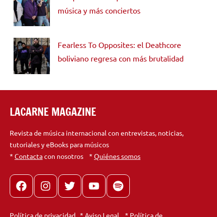
música y más conciertos
Fearless To Opposites: el Deathcore
boliviano regresa con más brutalidad
LACARNE MAGAZINE
Revista de música internacional con entrevistas, noticias,
tutoriales y eBooks para músicos
*
Contacta
con nosotros *
Quiénes somos
Facebook
Instagram
X
youtube
spotify
Política de privacidad
*
Aviso Legal
*
Política de