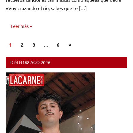
«Voy cruzando el río, sabes que te […]
Leer más
Paginación
Siguientes
1
OPINIÓN
2
3
…
6
»
de
entradas
entradas
LCM N168 AGO 2026