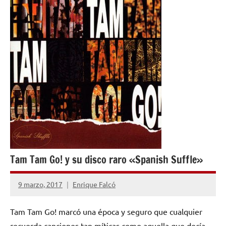
OPINIÓN
Tam Tam Go! y su disco raro «Spanish Suffle»
9 marzo, 2017
Enrique Falcó
No
hay
Tam Tam Go! marcó una época y seguro que cualquier
comentarios
recuerda canciones tan míticas como aquella que decía