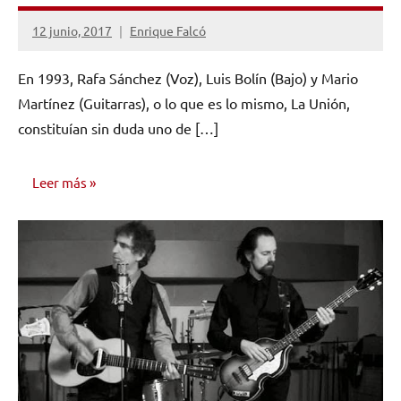
12 junio, 2017
Enrique Falcó
No
hay
En 1993, Rafa Sánchez (Voz), Luis Bolín (Bajo) y Mario
comentarios
Martínez (Guitarras), o lo que es lo mismo, La Unión,
constituían sin duda uno de […]
Leer más
OPINIÓN