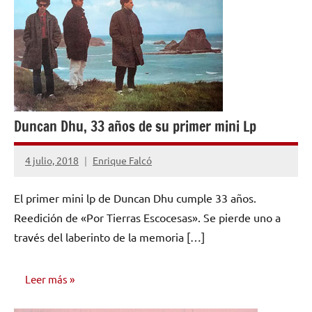
Duncan Dhu, 33 años de su primer mini Lp
4 julio, 2018
Enrique Falcó
No
hay
El primer mini lp de Duncan Dhu cumple 33 años.
comentarios
Reedición de «Por Tierras Escocesas». Se pierde uno a
través del laberinto de la memoria […]
Leer más