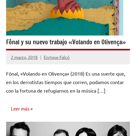
Fônal y su nuevo trabajo «Volando en Olivença»
2 marzo, 2018
Enrique Falcó
No
hay
Fônal, «Volando en Olivença» (2018) Es una suerte que,
comentarios
en los derrotistas tiempos que corren, podamos contar
con la fortuna de refugiarnos en la música […]
Leer más
RESEÑAS