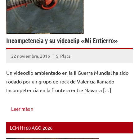
Incompetencia y su videoclip «Mi Entierro»
22 noviembre, 2016
S. Plata
No
hay
Un videoclip ambientado en la II Guerra Mundial ha sido
comentarios
rodado por un grupo de rock de Valencia llamado
Incompetencia en la frontera entre Navarra […]
Leer más
LCM N168 AGO 2026
NOTICIAS