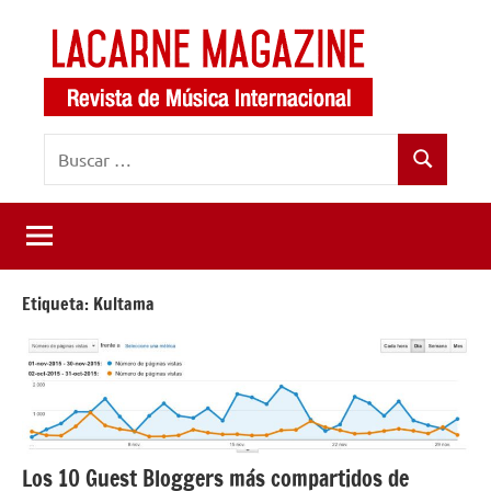
Saltar
al
contenido
LaCarne
Revista
Buscar:
de
Magazine
Buscar
música
internacional
Etiqueta:
Kultama
Los 10 Guest Bloggers más compartidos de