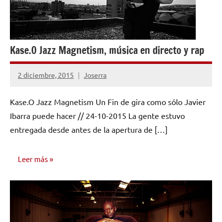
Kase.O Jazz Magnetism, música en directo y rap
2 diciembre, 2015
Joserra
No
hay
Kase.O Jazz Magnetism Un Fin de gira como sólo Javier
comentarios
Ibarra puede hacer // 24-10-2015 La gente estuvo
entregada desde antes de la apertura de […]
Leer más
OPINIÓN