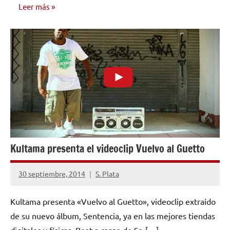
Leer más
NOTICIAS
Kultama presenta el videoclip Vuelvo al Guetto
30 septiembre, 2014
S. Plata
No
hay
Kultama presenta «Vuelvo al Guetto», videoclip extraído
comentarios
de su nuevo álbum, Sentencia, ya en las mejores tiendas
digitales y físicas. Beat a cargo de Sr. […]