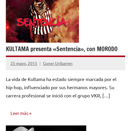
KULTAMA presenta «Sentencia», con MORODO
25 mayo, 2015
Guner Uribarren
No
hay
La vida de Kultama ha estado siempre marcada por el
comentarios
hip-hop, influenciado por sus hermanos mayores. Su
carrera profesional se inició con el grupo VKR, […]
Leer más
NOTICIAS