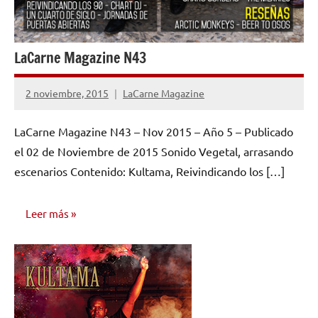
LaCarne Magazine N43
2 noviembre, 2015
LaCarne Magazine
No
hay
LaCarne Magazine N43 – Nov 2015 – Año 5 – Publicado
comentarios
el 02 de Noviembre de 2015 Sonido Vegetal, arrasando
escenarios Contenido: Kultama, Reivindicando los […]
Leer más
NÚMEROS
PUBLICADOS