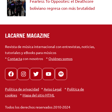
Fearless To Opposites: el Deathcore
boliviano regresa con más brutalidad
LACARNE MAGAZINE
Revista de música internacional con entrevistas, noticias,
tutoriales y eBooks para músicos
*
Contacta
con nosotros *
Quiénes somos
Facebook
Instagram
X
youtube
spotify
Política de privacidad
*
Aviso Legal
*
Política de
cookies
*
Mapa del sitio HTML
Todos los derechos reservados 2010-2024