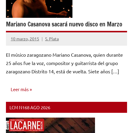
Mariano Casanova sacará nuevo disco en Marzo
10 marzo, 2015
S. Plata
No
hay
El músico zaragozano Mariano Casanova, quien durante
comentarios
25 años fue la voz, compositor y guitarrista del grupo
zaragozano Distrito 14, está de vuelta. Siete años […]
Leer más
LCM N168 AGO 2026
NOTICIAS