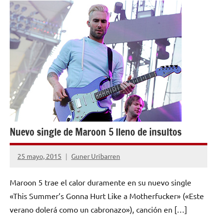
NOTICIAS
Nuevo single de Maroon 5 lleno de insultos
25 mayo, 2015
Guner Uribarren
No
hay
Maroon 5 trae el calor duramente en su nuevo single
comentarios
«This Summer’s Gonna Hurt Like a Motherfucker» («Este
verano dolerá como un cabronazo»), canción en […]