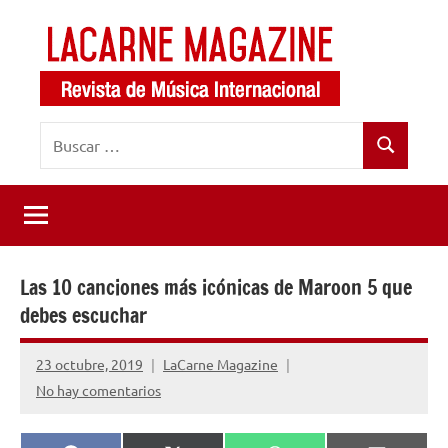
Saltar
al
contenido
LaCarne
Revista
Buscar:
de
Magazine
Buscar
música
internacional
Las 10 canciones más icónicas de Maroon 5 que
debes escuchar
23 octubre, 2019
LaCarne Magazine
No hay comentarios