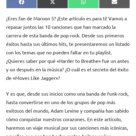
Compartir
Compartir
Compartir
Comparti
Facebook
X
WhatsApp
Email
en
en
en
en
(Twitter)
¿Eres fan de Maroon 5? ¡Este artículo es para ti! Vamos a
repasar juntos las 10 canciones que han marcado la
carrera de esta banda de pop-rock. Desde sus primeros
éxitos hasta sus últimos hits, te presentaremos un listado
con los temas que no pueden faltar en tu playlist.
¿Quieres saber por qué «Harder to Breathe» fue un antes
y un después en la música? ¿O cuál es el secreto del éxito
de «Moves Like Jagger»?
Y es que, desde sus inicios como una banda de funk-rock,
hasta convertirse en uno de los grupos de pop más
exitosos del mundo, Adam Levine y compañía han sabido
cómo conquistar nuestros corazones. En este artículo,
haremos un viaje musical por sus canciones más icónicas,
aquellas que nos han hecho cantar, bailar y soñar.