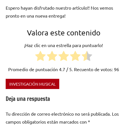
Espero hayan disfrutado nuestro artículo!! Nos vemos
pronto en una nueva entrega!
Valora este contenido
¡Haz clic en una estrella para puntuarlo!
Promedio de puntuación
4.7
/ 5. Recuento de votos:
96
INVESTIGACIÓN MUSICAL
Etiquetado
como
Deja una respuesta
Maroon
5
,
Tu dirección de correo electrónico no será publicada.
Los
pop-
rock
,
campos obligatorios están marcados con
*