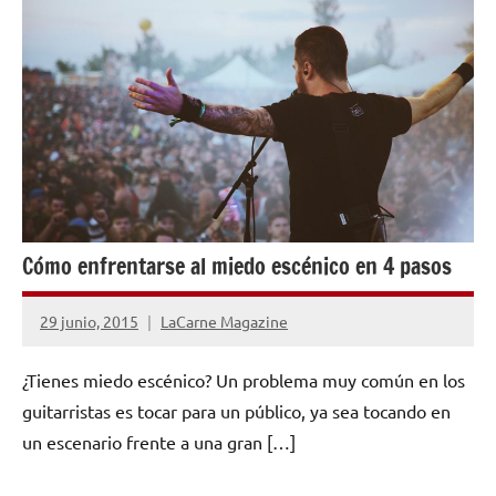
CONSEJOS
PARA
MÚSICOS
Cómo enfrentarse al miedo escénico en 4 pasos
29 junio, 2015
LaCarne Magazine
No
hay
¿Tienes miedo escénico? Un problema muy común en los
comentarios
guitarristas es tocar para un público, ya sea tocando en
un escenario frente a una gran […]