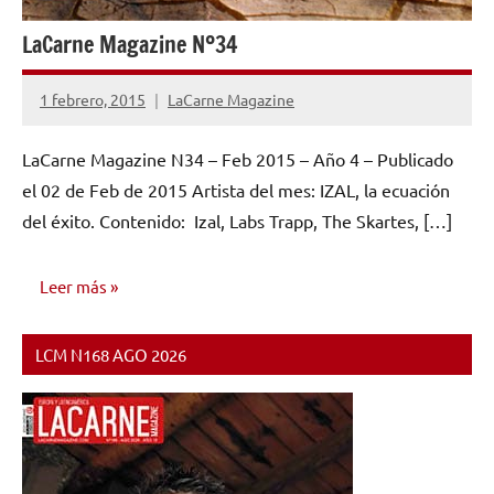
LaCarne Magazine Nº34
1 febrero, 2015
LaCarne Magazine
No
hay
LaCarne Magazine N34 – Feb 2015 – Año 4 – Publicado
comentarios
el 02 de Feb de 2015 Artista del mes: IZAL, la ecuación
del éxito. Contenido: Izal, Labs Trapp, The Skartes, […]
Leer más
LCM N168 AGO 2026
NÚMEROS
PUBLICADOS