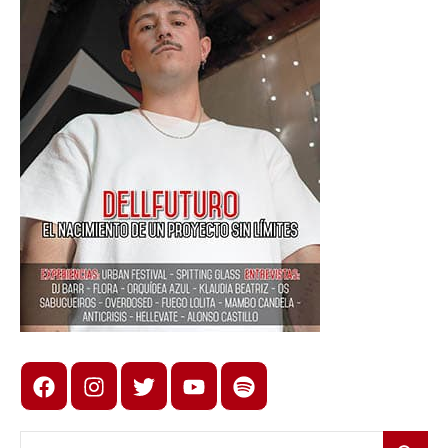
Facebook
Instagram
X
youtube
spotify
Buscar: