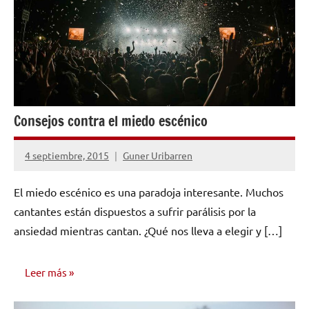
Consejos contra el miedo escénico
4 septiembre, 2015
Guner Uribarren
No
hay
El miedo escénico es una paradoja interesante. Muchos
comentarios
cantantes están dispuestos a sufrir parálisis por la
ansiedad mientras cantan. ¿Qué nos lleva a elegir y […]
Leer más