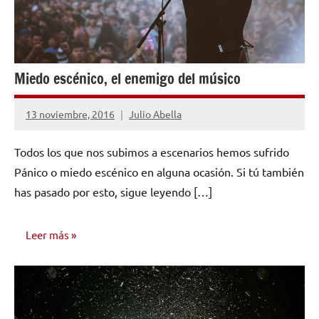
Miedo escénico, el enemigo del músico
13 noviembre, 2016
Julio Abella
No
hay
Todos los que nos subimos a escenarios hemos sufrido
comentarios
Pánico o miedo escénico en alguna ocasión. Si tú también
has pasado por esto, sigue leyendo […]
Leer más
CONSEJOS
PARA
MÚSICOS