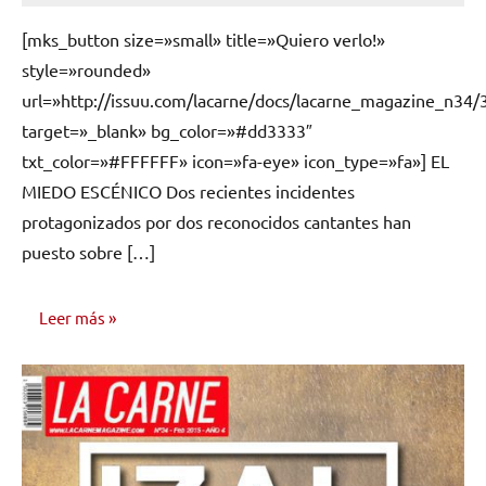
hay
[mks_button size=»small» title=»Quiero verlo!»
comentarios
style=»rounded»
url=»http://issuu.com/lacarne/docs/lacarne_magazine_n34/
target=»_blank» bg_color=»#dd3333″
txt_color=»#FFFFFF» icon=»fa-eye» icon_type=»fa»] EL
MIEDO ESCÉNICO Dos recientes incidentes
protagonizados por dos reconocidos cantantes han
puesto sobre […]
Leer más
OPINIÓN