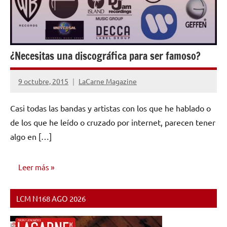
¿Necesitas una discográfica para ser famoso?
9 octubre, 2015
LaCarne Magazine
No
hay
Casi todas las bandas y artistas con los que he hablado o
comentarios
de los que he leído o cruzado por internet, parecen tener
algo en […]
Leer más
LCM N168 AGO 2026
AUTO
AYUDA