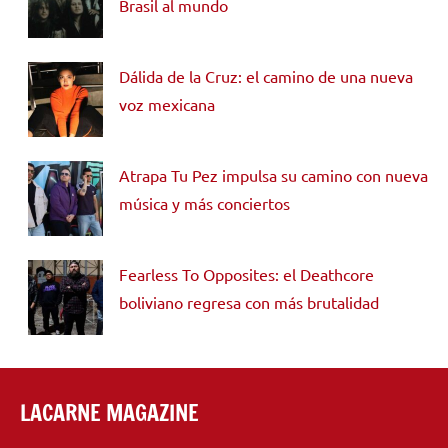
Brasil al mundo
Dálida de la Cruz: el camino de una nueva
voz mexicana
Atrapa Tu Pez impulsa su camino con nueva
música y más conciertos
Fearless To Opposites: el Deathcore
boliviano regresa con más brutalidad
LACARNE MAGAZINE