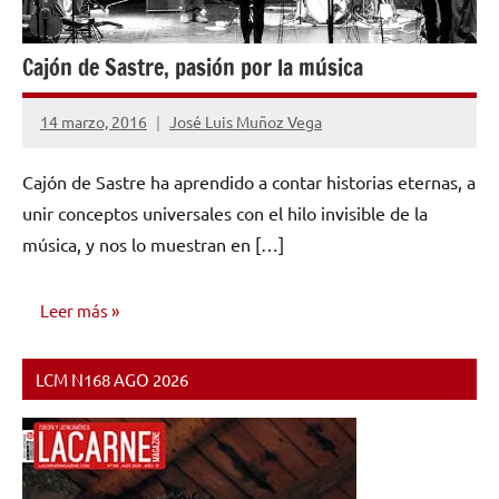
Cajón de Sastre, pasión por la música
14 marzo, 2016
José Luis Muñoz Vega
No
hay
Cajón de Sastre ha aprendido a contar historias eternas, a
comentarios
unir conceptos universales con el hilo invisible de la
música, y nos lo muestran en […]
Leer más
LCM N168 AGO 2026
ENTREVISTAS