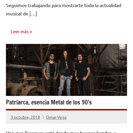
Seguimos trabajando para mostrarte toda la actualidad
musical de […]
Leer más
NÚMEROS
PUBLICADOS
Patriarca, esencia Metal de los 90’s
3 octubre, 2018
Omar Vega
No
hay
Veo que Paraguay está dando muy buenas bandas, y