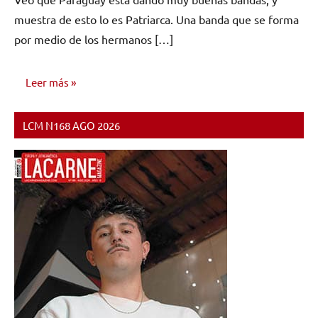
comentarios
muestra de esto lo es Patriarca. Una banda que se forma
por medio de los hermanos […]
Leer más
LCM N168 AGO 2026
ENTREVISTAS