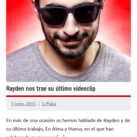
Rayden nos trae su último videoclip
1 junio, 2015
S. Plata
No
hay
En más de una ocasión os hemos hablado de Rayden y de
comentarios
su último trabajo, En Alma y Hueso, en el que han
colaborado numerosos […]