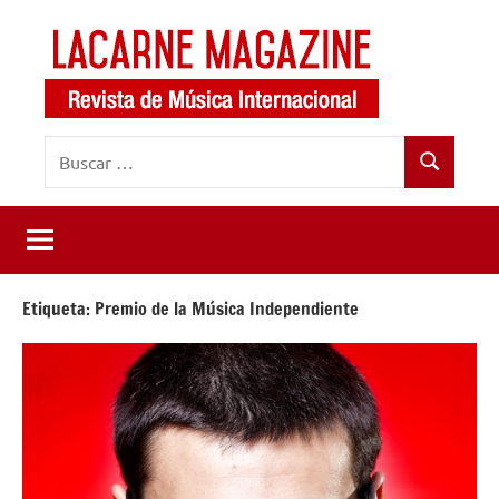
Saltar
al
contenido
LaCarne
Revista
Buscar:
de
Magazine
Buscar
música
internacional
Etiqueta:
Premio de la Música Independiente