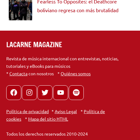
Fearless To Opposites: el Deathcore
boliviano regresa con más brutalidad
LACARNE MAGAZINE
Revista de música internacional con entrevistas, noticias,
tutoriales y eBooks para músicos
*
Contacta
con nosotros *
Quiénes somos
Facebook
Instagram
X
youtube
spotify
Política de privacidad
*
Aviso Legal
*
Política de
cookies
*
Mapa del sitio HTML
Todos los derechos reservados 2010-2024