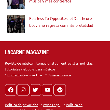
música y más conciertos
Fearless To Opposites: el Deathcore
boliviano regresa con más brutalidad
LACARNE MAGAZINE
Revista de música internacional con entrevistas, noticias,
tutoriales y eBooks para músicos
*
Contacta
con nosotros *
Quiénes somos
Facebook
Instagram
X
youtube
spotify
Política de privacidad
*
Aviso Legal
*
Política de