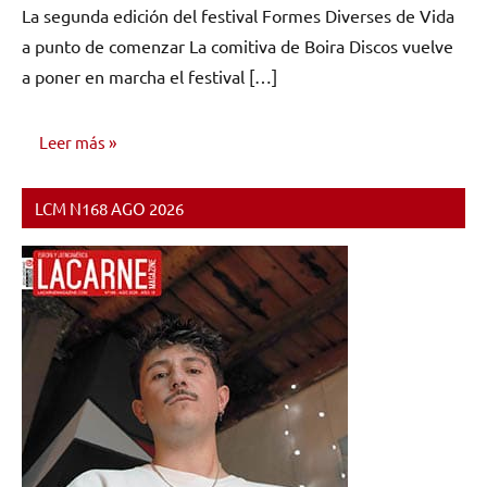
La segunda edición del festival Formes Diverses de Vida
comentarios
a punto de comenzar La comitiva de Boira Discos vuelve
a poner en marcha el festival […]
Leer más
LCM N168 AGO 2026
NOTICIAS