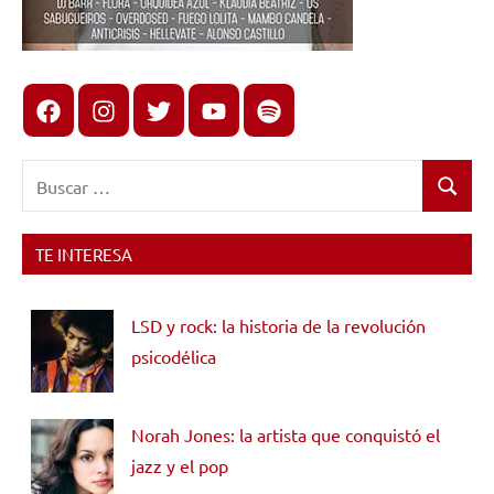
Facebook
Instagram
X
youtube
spotify
Buscar:
Buscar
TE INTERESA
LSD y rock: la historia de la revolución
psicodélica
Norah Jones: la artista que conquistó el
jazz y el pop