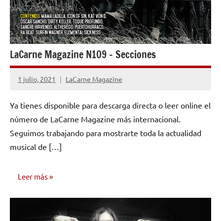
LaCarne Magazine N109 – Secciones
1 julio, 2021
LaCarne Magazine
No
hay
Ya tienes disponible para descarga directa o leer online el
comentarios
número de LaCarne Magazine más internacional.
Seguimos trabajando para mostrarte toda la actualidad
musical de […]
Leer más
NÚMEROS
PUBLICADOS