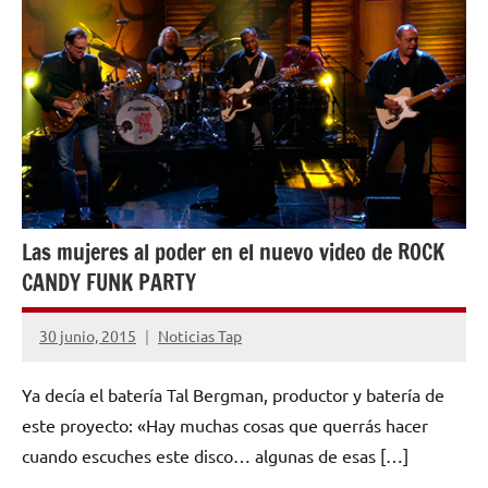
MUSICAL
Las mujeres al poder en el nuevo video de ROCK
CANDY FUNK PARTY
30 junio, 2015
Noticias Tap
No
hay
Ya decía el batería Tal Bergman, productor y batería de
comentarios
este proyecto: «Hay muchas cosas que querrás hacer
cuando escuches este disco… algunas de esas […]