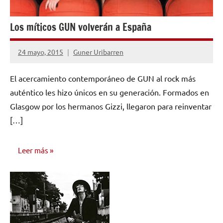
Los míticos GUN volverán a España
24 mayo, 2015
Guner Uribarren
No
hay
El acercamiento contemporáneo de GUN al rock más
comentarios
auténtico les hizo únicos en su generación. Formados en
Glasgow por los hermanos Gizzi, llegaron para reinventar
[…]
Leer más
NOTICIAS