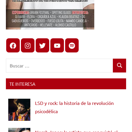
Facebook
Instagram
X
youtube
spotify
Buscar:
Buscar
TE INTERESA
LSD y rock: la historia de la revolución
psicodélica
Norah Jones: la artista que conquistó el