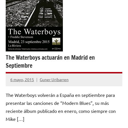
The Waterboys actuarán en Madrid en
Septiembre
6 mayo, 2015
Guner Uribarren
No
hay
The Waterboys volverán a España en septiembre para
comentarios
presentar las canciones de “Modern Blues”, su más
reciente álbum publicado en enero, como siempre con
Mike […]