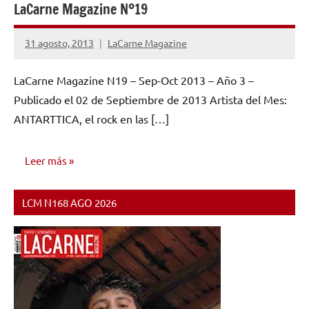
LaCarne Magazine Nº19
31 agosto, 2013
LaCarne Magazine
No
hay
LaCarne Magazine N19 – Sep-Oct 2013 – Año 3 –
comentarios
Publicado el 02 de Septiembre de 2013 Artista del Mes:
ANTARTTICA, el rock en las […]
Leer más
LCM N168 AGO 2026
NÚMEROS
PUBLICADOS