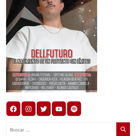
Facebook
Instagram
X
youtube
spotify
Buscar:
Buscar