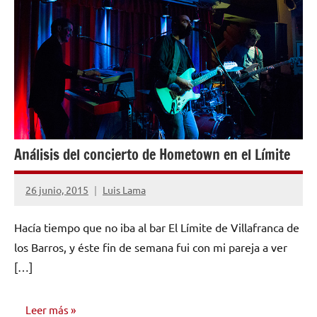
Análisis del concierto de Hometown en el Límite
26 junio, 2015
Luis Lama
No
hay
Hacía tiempo que no iba al bar El Límite de Villafranca de
comentarios
los Barros, y éste fin de semana fui con mi pareja a ver
[…]
Leer más