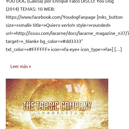
YOU DOG (Galicia) por Enrique Falcó DISCO: You Dog
comentarios
(2014) TEMAS: 10 WEB:
https://www.facebook.com/YoudogFanpage [mks_button
size=»small» title=»Quiero verlo!» style=»rounded»
url=»http://issuu.com/lacarne/docs/lacarne_magazine_n37/
target=»_blank» bg_color=»#dd3333″
txt_color=»#FFFFFF» icon=»fa-eye» icon_type=»fa»] […]
Leer más
RESEÑAS