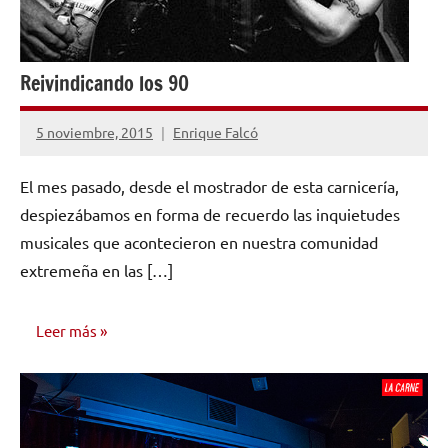
Reivindicando los 90
5 noviembre, 2015
Enrique Falcó
No
hay
El mes pasado, desde el mostrador de esta carnicería,
comentarios
despiezábamos en forma de recuerdo las inquietudes
musicales que acontecieron en nuestra comunidad
extremeña en las […]
Leer más
OPINIÓN