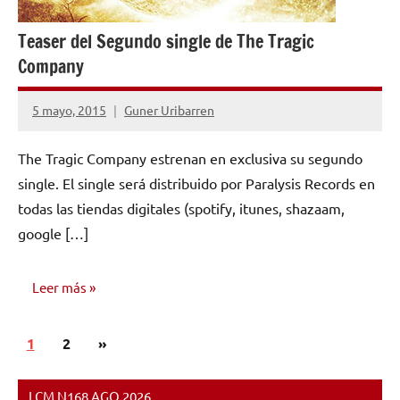
Teaser del Segundo single de The Tragic
Company
5 mayo, 2015
Guner Uribarren
No
hay
The Tragic Company estrenan en exclusiva su segundo
comentarios
single. El single será distribuido por Paralysis Records en
todas las tiendas digitales (spotify, itunes, shazaam,
google […]
Leer más
Paginación
Siguientes
1
NOTICIAS
2
»
de
entradas
entradas
LCM N168 AGO 2026