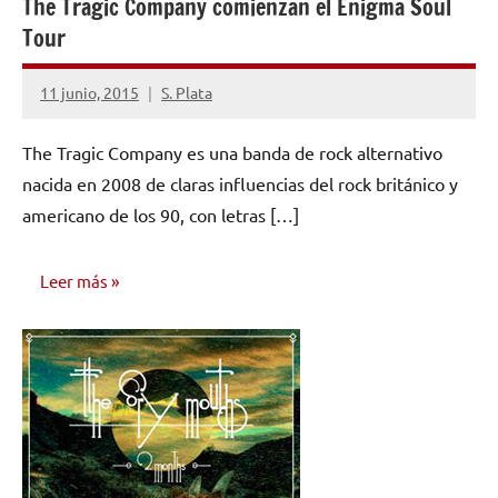
The Tragic Company comienzan el Enigma Soul
Tour
11 junio, 2015
S. Plata
No
hay
The Tragic Company es una banda de rock alternativo
comentarios
nacida en 2008 de claras influencias del rock británico y
americano de los 90, con letras […]
Leer más
NOTICIAS