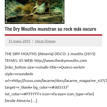
The Dry Mouths muestran su rock más oscuro
31 mayo, 2015
Oscar Trigoso
No
hay
THE DRY MOUTHS (Almería) DISCO: 2 months (2015)
comentarios
TEMAS: 05 WEB: http://www.thedrymouths.com
[mks_button size=»small» title=»Quiero verlo!»
style=»rounded»
url=»http://issuu.com/lacarne/docs/lacarne_magazine_n37/
target=»_blank» bg_color=»#dd3333″
txt_color=»#FFFFFF» icon=»fa-eye» icon_type=»fa»]
Desde Almería […]