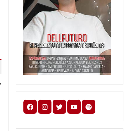
o
Facebook
Instagram
X
youtube
spotify