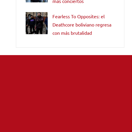
más conciertos
Fearless To Opposites: el
Deathcore boliviano regresa
con más brutalidad