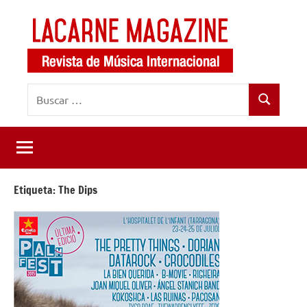
Saltar
al
contenido
LaCarne
Revista
Buscar:
de
Magazine
Buscar
música
internacional
Etiqueta:
The Dips