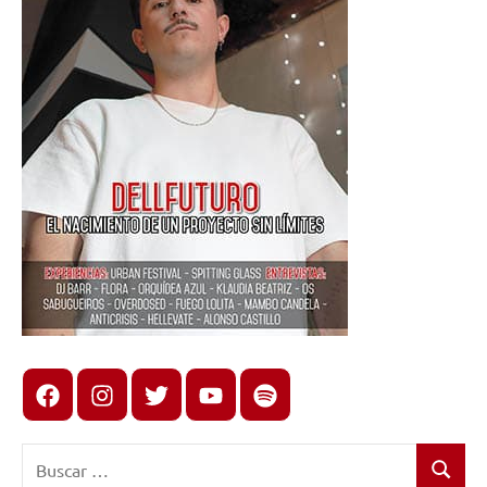
Facebook
Instagram
X
youtube
spotify
Buscar:
Buscar