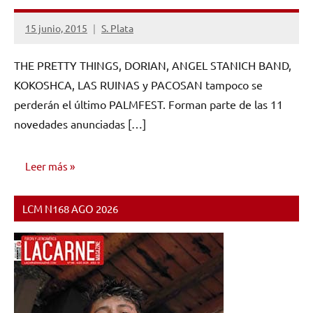
15 junio, 2015
S. Plata
No
hay
THE PRETTY THINGS, DORIAN, ANGEL STANICH BAND,
comentarios
KOKOSHCA, LAS RUINAS y PACOSAN tampoco se
perderán el último PALMFEST. Forman parte de las 11
novedades anunciadas […]
Leer más
LCM N168 AGO 2026
NOTICIAS