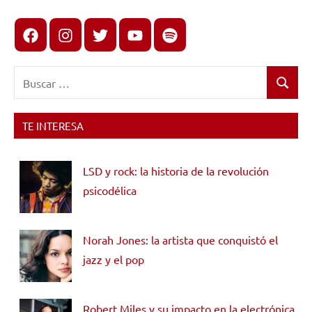
Facebook
Instagram
X
youtube
spotify
Buscar:
Buscar
TE INTERESA
LSD y rock: la historia de la revolución
psicodélica
Norah Jones: la artista que conquistó el
jazz y el pop
Robert Miles y su impacto en la electrónica