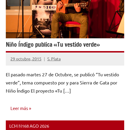
Niño Índigo publica «Tu vestido verde»
29 octubre, 2015
S. Plata
No
hay
El pasado martes 27 de Octubre, se publicó “Tu vestido
comentarios
verde”, tema compuesto por y para Sierra de Gata por
Niño Índigo El proyecto «Tu […]
Leer más
LCM N168 AGO 2026
NOTICIAS