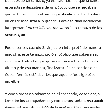
Después de tal temazo, ya era casi hora de que la banda
española se despidiera de un público que se negaba a
que se fueran. Fue entonces que
Avalanch
decidió darle
un cierre magistral a lo grande. Para ese final decidieron
interpretar
“Rockin´all over the world”
, un temazo de los
Status Quo
.
Fue entonces cuando Salán, quien interpretó de manera
magistral este temazo, pidió al público que subieran al
escenario todos los que quisieran para interpretar este
último y de esa manera, finalizar su único concierto en
Cuba. ¡Demás está decirles que aquello fue algo súper
increíble!
Y como todos no cabíamos en el escenario, desde abajo
también los acompañamos y rockeamos junto a
Avalanch
dando así, pasada las 2:00 de la mañana, fin a una noche