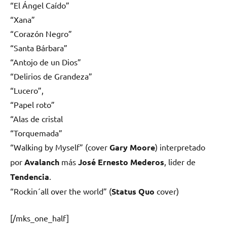
“El Ángel Caído”
“Xana”
“Corazón Negro”
“Santa Bárbara”
“Antojo de un Dios”
“Delirios de Grandeza”
“Lucero”,
“Papel roto”
“Alas de cristal
“Torquemada”
“Walking by Myself” (cover
Gary Moore
) interpretado
por
Avalanch
más
José Ernesto Mederos
, lider de
Tendencia
.
“Rockin´all over the world” (
Status Quo
cover)
[/mks_one_half]