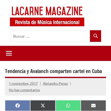
Saltar
al
contenido
LaCarne
Revista
Buscar:
de
Magazine
Buscar
música
internacional
Tendencia y Avalanch comparten cartel en Cuba
1 noviembre, 2017
Alejandro Perez
No hay comentarios
Compartir
Compartir
Compartir
Comparti
Facebook
X
WhatsApp
Email