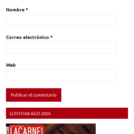
mestizo
,
Nombre
*
Pinar
del
Rio
,
rock
,
Correo electrónico
*
Tendencia
,
World
Tour
Web
LCM N168 AGO 2026