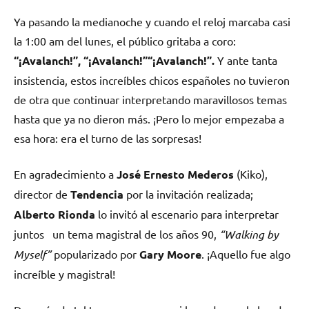
Ya pasando la medianoche y cuando el reloj marcaba casi
la 1:00 am del lunes, el público gritaba a coro:
“¡Avalanch!”, “¡Avalanch!”“¡Avalanch!”.
Y ante tanta
insistencia, estos increíbles chicos españoles no tuvieron
de otra que continuar interpretando maravillosos temas
hasta que ya no dieron más. ¡Pero lo mejor empezaba a
esa hora: era el turno de las sorpresas!
En agradecimiento a
José Ernesto Mederos
(Kiko),
director de
Tendencia
por la invitación realizada;
Alberto Rionda
lo invitó al escenario para interpretar
juntos un tema magistral de los años 90,
“Walking by
Myself”
popularizado por
Gary Moore
. ¡Aquello fue algo
increíble y magistral!