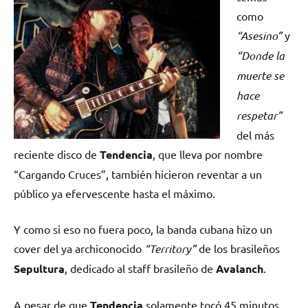
como
“Asesino”
y
“Donde la
muerte se
hace
respetar”
del más
reciente disco de
Tendencia
, que lleva por nombre
“Cargando Cruces”, también hicieron reventar a un
público ya efervescente hasta el máximo.
Y como si eso no fuera poco, la banda cubana hizo un
cover del ya archiconocido
“Territory”
de los brasileños
Sepultura
, dedicado al staff brasileño de
Avalanch
.
A pesar de que
Tendencia
solamente tocó 45 minutos