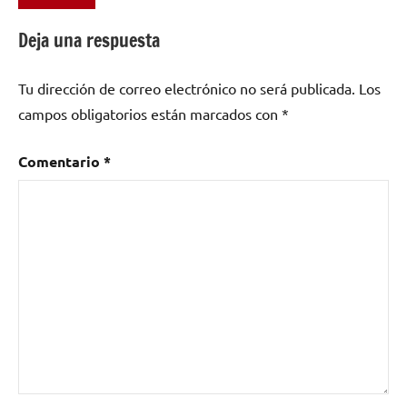
Etiquetado
como
Deja una respuesta
AVALANCH
,
Avalanch
Tu dirección de correo electrónico no será publicada.
Los
All
Star
campos obligatorios están marcados con
*
Band
,
Casa
Comentario
*
de
la
Música
La
Sitiera
,
Cuba
,
El
Ángel
Caído
,
Metal
,
Metal