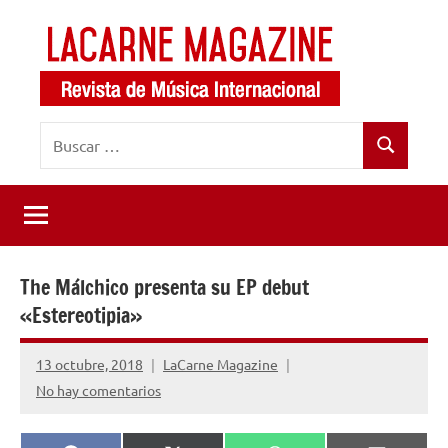
Saltar
al
contenido
LaCarne
Revista
Buscar:
de
Magazine
Buscar
música
internacional
The Málchico presenta su EP debut
«Estereotipia»
13 octubre, 2018
LaCarne Magazine
No hay comentarios