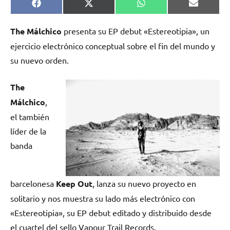
Compartir
Compartir
Compartir
Comparti
Facebook
X
WhatsApp
Email
en
en
en
en
(Twitter)
The Málchico
presenta su EP debut «Estereotipia», un
ejercicio electrónico conceptual sobre el fin del mundo y
su nuevo orden.
The
Málchico
,
el también
líder de la
banda
barcelonesa
Keep Out
, lanza su nuevo proyecto en
solitario y nos muestra su lado más electrónico con
«Estereotipia», su EP debut editado y distribuido desde
el cuartel del sello Vapour Trail Records.