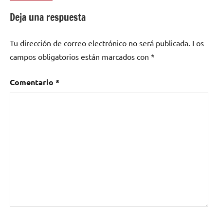
como
Deja una respuesta
electronica
,
The
Tu dirección de correo electrónico no será publicada.
Los
Málchico
campos obligatorios están marcados con
*
Comentario
*