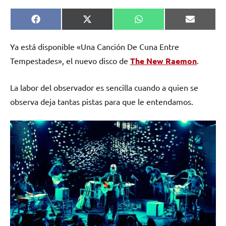
Compartir
Compartir
Compartir
Comparti
Facebook
X
WhatsApp
Email
en
en
en
en
(Twitter)
Ya está disponible «Una Canción De Cuna Entre
Tempestades», el nuevo disco de
The New Raemon
.
La labor del observador es sencilla cuando a quien se
observa deja tantas pistas para que le entendamos.