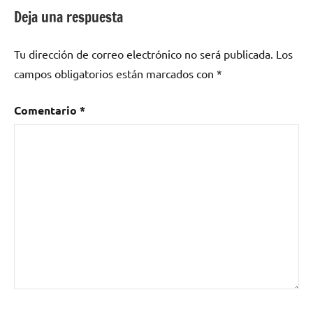
como
Deja una respuesta
pop
,
The
Tu dirección de correo electrónico no será publicada.
Los
New
Raemon
campos obligatorios están marcados con
*
Comentario
*