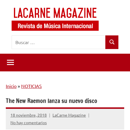
Saltar
al
contenido
LaCarne
Revista
Buscar:
de
Magazine
Buscar
música
internacional
Inicio
»
NOTICIAS
The New Raemon lanza su nuevo disco
18 noviembre, 2018
LaCarne Magazine
No hay comentarios