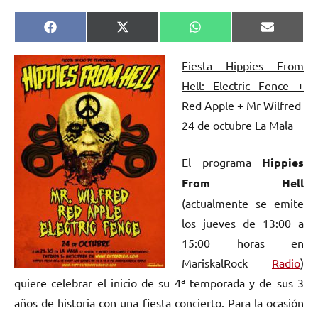
Compartir
Compartir
Compartir
Comparti
Facebook
X
WhatsApp
Email
en
en
en
en
(Twitter)
Fiesta Hippies From
Hell: Electric Fence +
Red Apple + Mr Wilfred
24 de octubre La Mala
El programa
Hippies
From Hell
(actualmente se emite
los jueves de 13:00 a
15:00 horas en
MariskalRock
Radio
)
quiere celebrar el inicio de su 4ª temporada y de sus 3
años de historia con una fiesta concierto. Para la ocasión