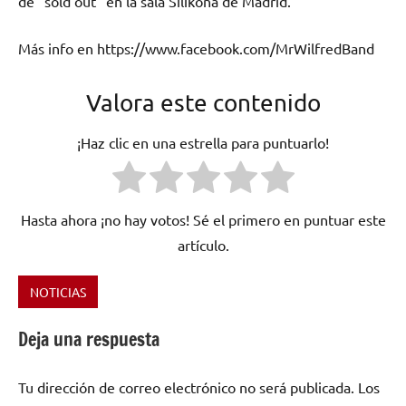
de “sold out” en la sala Silikona de Madrid.
Más info en https://www.facebook.com/MrWilfredBand
Valora este contenido
¡Haz clic en una estrella para puntuarlo!
Hasta ahora ¡no hay votos! Sé el primero en puntuar este
artículo.
NOTICIAS
Etiquetado
como
Deja una respuesta
Azkena
Rock
Tu dirección de correo electrónico no será publicada.
Los
Festival
,