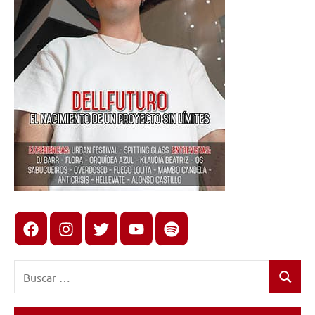
Facebook
Instagram
X
youtube
spotify
Buscar:
Buscar