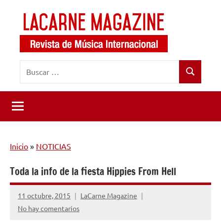
Saltar
al
contenido
LaCarne
Revista
Buscar:
de
Magazine
Buscar
música
internacional
Inicio
»
NOTICIAS
Toda la info de la fiesta Hippies From Hell
11 octubre, 2015
LaCarne Magazine
No hay comentarios