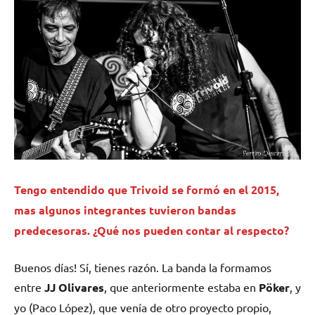
Tengo entendido que Trivoid se formó en el 2015,
mas algunos integrantes tuvieron bandas
predecesoras. ¿Qué nos pueden contar al respecto?
Buenos días! Sí, tienes razón. La banda la formamos
entre
JJ Olivares
, que anteriormente estaba en
Pöker
, y
yo (Paco López), que venía de otro proyecto propio,