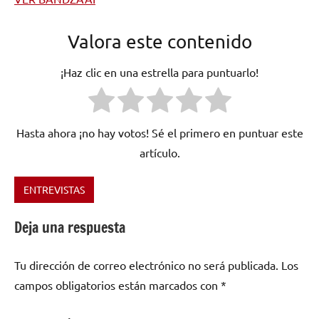
Valora este contenido
¡Haz clic en una estrella para puntuarlo!
Hasta ahora ¡no hay votos! Sé el primero en puntuar este
artículo.
ENTREVISTAS
Etiquetado
como
Deja una respuesta
España
,
hard
Tu dirección de correo electrónico no será publicada.
Los
rock
,
Trivoid
campos obligatorios están marcados con
*