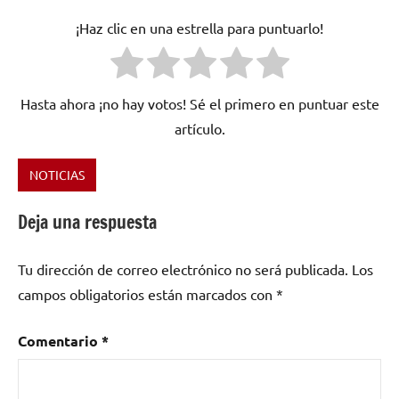
¡Haz clic en una estrella para puntuarlo!
Hasta ahora ¡no hay votos! Sé el primero en puntuar este
artículo.
NOTICIAS
Etiquetado
como
Deja una respuesta
Brainstorming
,
electronica
,
Tu dirección de correo electrónico no será publicada.
Los
Jesús
Valenzuela
,
campos obligatorios están marcados con
*
New
Age
,
Comentario
*
new
age
electrónico
,