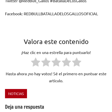
Twitter @RedBull_Gallos #BatallaDeLosGallos
Facebook: REDBULLBATALLADELOSGALLOSOFICIAL
Valora este contenido
¡Haz clic en una estrella para puntuarlo!
Hasta ahora ¡no hay votos! Sé el primero en puntuar este
artículo.
NOTICIAS
Etiquetado
como
Deja una respuesta
Aczino
,