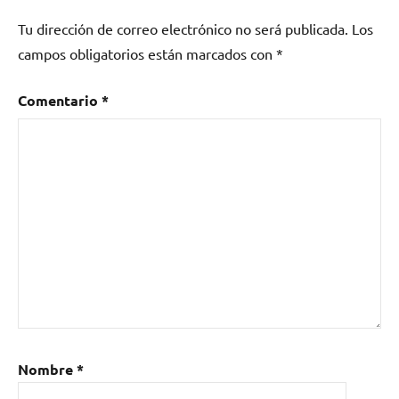
Bigkilla
,
Tu dirección de correo electrónico no será publicada.
Los
Carlitos
,
Dtoke
,
campos obligatorios están marcados con
*
España
,
Final
Comentario
*
Internacional
de
Red
Bull
Batalla
de
los
Gallos
2014
,
Invert
,
Kaiser
,
Latinoamérica
,
Nombre
*
MCsfreestylers
,
Museo