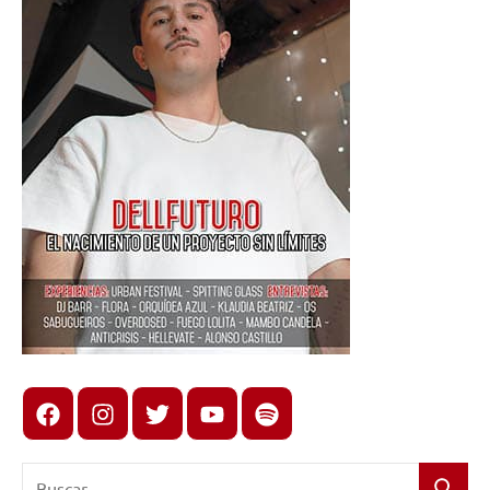
Facebook
Instagram
X
youtube
spotify
Buscar: