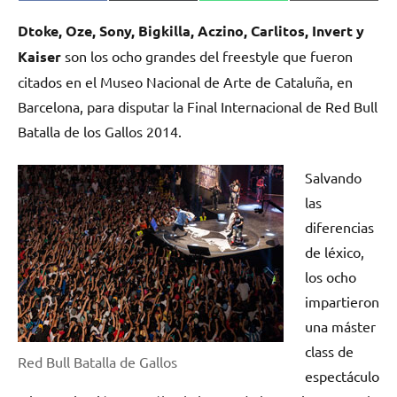
en
en
en
en
(Twitter)
Dtoke, Oze, Sony, Bigkilla, Aczino, Carlitos, Invert y
Kaiser
son los ocho grandes del freestyle que fueron
citados en el Museo Nacional de Arte de Cataluña, en
Barcelona, para disputar la Final Internacional de Red Bull
Batalla de los Gallos 2014.
Salvando
las
diferencias
de léxico,
los ocho
impartieron
una máster
class de
Red Bull Batalla de Gallos
espectáculo