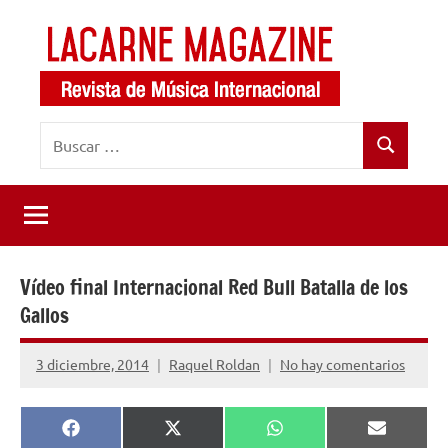
Saltar
al
contenido
LaCarne
Revista
Buscar:
de
Magazine
Buscar
música
internacional
Vídeo final Internacional Red Bull Batalla de los
Gallos
3 diciembre, 2014
Raquel Roldan
No hay comentarios
Compartir
Compartir
Compartir
Comparti
Facebook
X
WhatsApp
Email