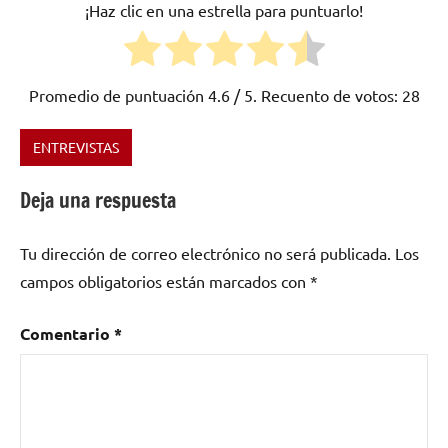
¡Haz clic en una estrella para puntuarlo!
Promedio de puntuación
4.6
/ 5. Recuento de votos:
28
ENTREVISTAS
Etiquetado
como
Deja una respuesta
Barcelona
,
España
,
Tu dirección de correo electrónico no será publicada.
Los
groove
metal
,
campos obligatorios están marcados con
*
Metal
Comentario
*