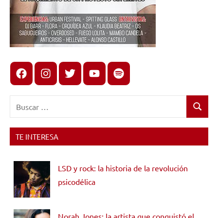
Facebook
Instagram
X
youtube
spotify
Buscar:
Buscar
TE INTERESA
LSD y rock: la historia de la revolución
psicodélica
Norah Jones: la artista que conquistó el