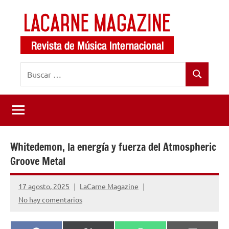
Saltar
al
contenido
LaCarne
Revista
Buscar:
de
Magazine
Buscar
música
internacional
Whitedemon, la energía y fuerza del Atmospheric
Groove Metal
17 agosto, 2025
LaCarne Magazine
No hay comentarios