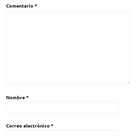
México
,
Comentario
*
rock
,
Uruguay
,
Why
Not
Here
Fest
Nombre
*
Correo electrónico
*