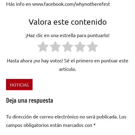
Más info en www.facebook.com/whynotherefest
Valora este contenido
¡Haz clic en una estrella para puntuarlo!
Hasta ahora ¡no hay votos! Sé el primero en puntuar este
artículo.
NOTICIAS
Etiquetado
como
Deja una respuesta
America
,
España
,
Tu dirección de correo electrónico no será publicada.
Los
festival
,
Foz
,
campos obligatorios están marcados con
*
Lugo
,