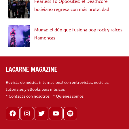
Fearless To Opposites: el Deathcore
boliviano regresa con más brutalidad
Muma: el dúo que fusiona pop rock y raíces
flamencas
LACARNE MAGAZINE
Revista de música internacional con entrevistas, noticias,
tutoriales y eBooks para músicos
*
Contacta
con nosotros *
Quiénes somos
Facebook
Instagram
X
youtube
spotify