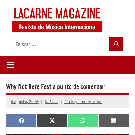
Saltar
al
contenido
LaCarne
Revista
Buscar:
de
Magazine
Buscar
música
internacional
Why Not Here Fest a punto de comenzar
6 agosto, 2016
S. Plata
No hay comentarios
Compartir
Compartir
Compartir
Comparti
Facebook
X
WhatsApp
Email
en
en
en
en
(Twitter)