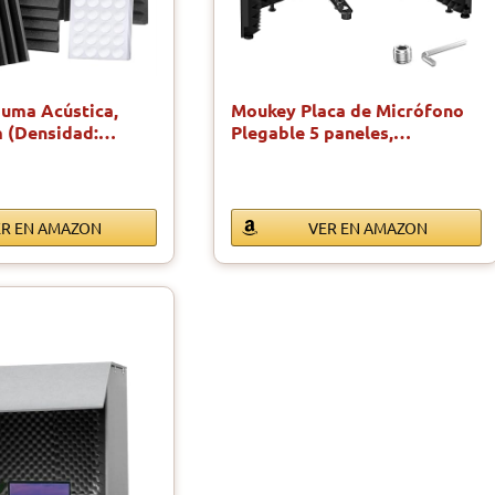
uma Acústica,
Moukey Placa de Micrófono
m (Densidad:…
Plegable 5 paneles,…
ER EN AMAZON
VER EN AMAZON