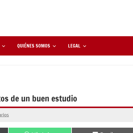
rne
zine
l
QUIÉNES SOMOS
LEGAL
etos de un buen estudio
rios