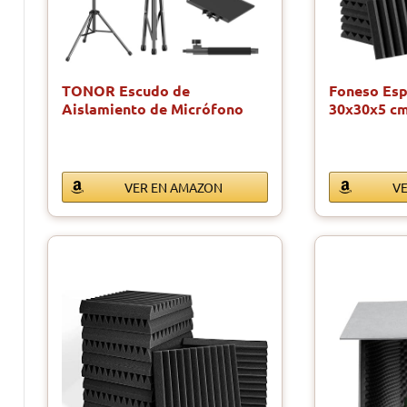
TONOR Escudo de
Foneso Esp
Aislamiento de Micrófono
30x30x5 c
para…
VER EN AMAZON
V