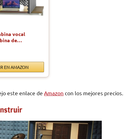
bina vocal
cabina de…
ER EN AMAZON
dejo este enlace de
Amazon
con los mejores precios.
onstruir