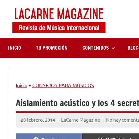
Saltar
al
contenido
LaCa
Revista
de
Maga
música
internaciona
INICIO
TU PROMOCIÓN
CONTENIDOS
BLOG
Inicio
»
CONSEJOS PARA MÚSICOS
Aislamiento acústico y los 4 secr
28 febrero, 2014
LaCarne Magazine
No hay comenta