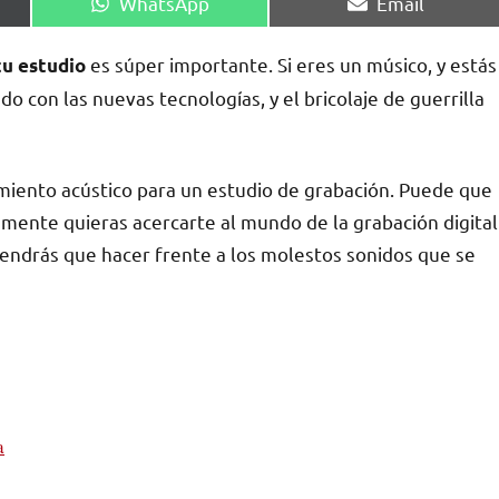
Compartir
Compartir
WhatsApp
Email
en
en
es súper importante. Si eres un músico, y estás
tu estudio
do con las nuevas tecnologías, y el bricolaje de guerrilla
amiento acústico para un estudio de grabación. Puede que
mente quieras acercarte al mundo de la grabación digital
 tendrás que hacer frente a los molestos sonidos que se
a