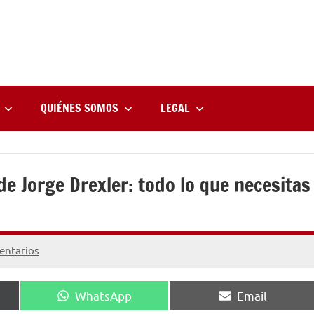
rne
zine
l
QUIÉNES SOMOS
LEGAL
de Jorge Drexler: todo lo que necesitas
entarios
Compartir
Compartir
WhatsApp
Email
en
en