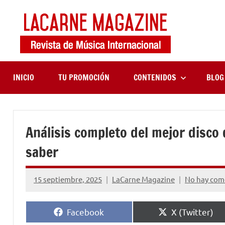
Saltar
al
contenido
LaCa
Revista
de
Maga
música
internaciona
INICIO
TU PROMOCIÓN
CONTENIDOS
BLOG
Análisis completo del mejor disco 
saber
15 septiembre, 2025
LaCarne Magazine
No hay com
Compartir
Compartir
Facebook
X (Twitter)
en
en