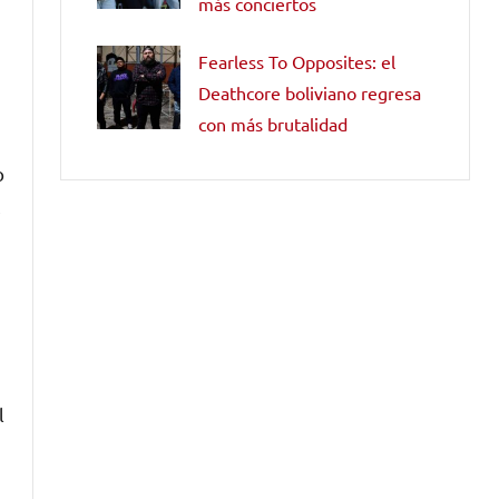
más conciertos
Fearless To Opposites: el
Deathcore boliviano regresa
con más brutalidad
o
,
l