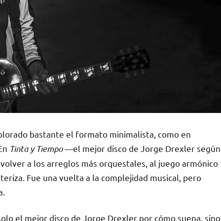
lorado bastante el formato minimalista, como en
 En
Tinta y Tiempo
—el mejor disco de Jorge Drexler según
 volver a los arreglos más orquestales, al juego armónico
teriza. Fue una vuelta a la complejidad musical, pero
a.
 solo el mejor disco de Jorge Drexler por cómo suena, sino