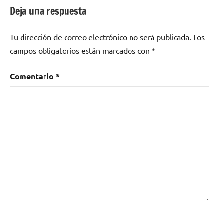
como
Deja una respuesta
Arrabé
,
El
Tu dirección de correo electrónico no será publicada.
Los
Garito
,
Folklore
,
campos obligatorios están marcados con
*
Sebastián
Díaz
,
Comentario
*
Yolanda
Jiménez