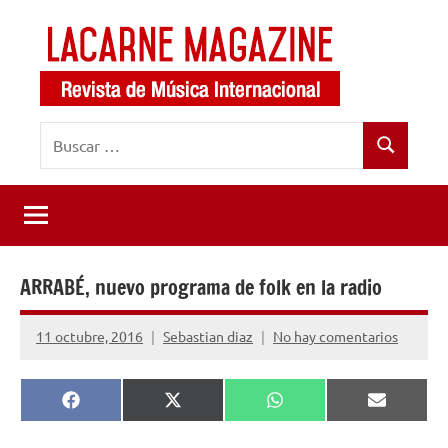
Saltar
al
contenido
LaCarne
Revista
Buscar:
de
Magazine
Buscar
música
internacional
ARRABÉ, nuevo programa de folk en la radio
11 octubre, 2016
Sebastian diaz
No hay comentarios
Compartir
Compartir
Compartir
Comparti
Facebook
X
WhatsApp
Email
en
en
en
en
(Twitter)