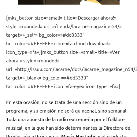
[mks_button size=»small» title=»Descargar ahora!»
style=»rounded» url=»/tienda/lacarne-magazine-54/»
target=»_self» bg_color=»#dd3333″
txt_color=»#FFFFFF» icon=»fa-cloud-download»
icon_type=»fa»][mks_button size=»small» title=»Ver
ahora!» style=»rounded»
url=»http://issuu.com/lacarne/docs/lacarne_magazine_n54/
target=»_blank» bg_color=»#dd3333″
txt_color=»#FFFFFF» icon=»fa-eye» icon_type=»fa»]
En esta ocasión, no se trata de una sección sino de un
programa, y su emisión no será quincenal, sino semanal.
Toda una apuesta de la radio extremeña por el folklore
musical, en la que han sido determinantes la Directora de
Producción y Programas,
María Hurtado
, y el productor,