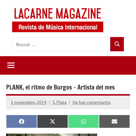
Saltar
al
contenido
LaCarne
Revista
Buscar:
de
Magazine
Buscar
música
internacional
PLANK, el ritmo de Burgos – Artista del mes
2 noviembre, 2014
S. Plata
No hay comentarios
Compartir
Compartir
Compartir
Comparti
Facebook
X
WhatsApp
Email
en
en
en
en
(Twitter)