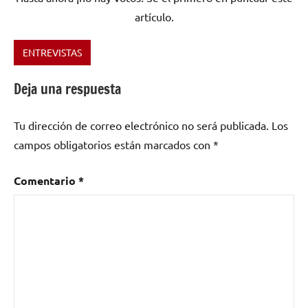
artículo.
ENTREVISTAS
Etiquetado
como
Deja una respuesta
Artista
del
Tu dirección de correo electrónico no será publicada.
Los
Mes
,
hardrock
,
campos obligatorios están marcados con
*
Jorge
Matute
,
Comentario
*
Juan
Hidalgo
,
La
Puerta
Negra
Estudio
,
Las
cortinas