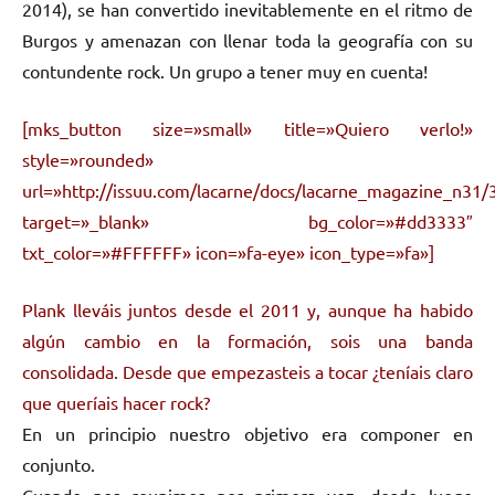
2014), se han convertido inevitablemente en el ritmo de
Burgos y amenazan con llenar toda la geografía con su
contundente rock. Un grupo a tener muy en cuenta!
[mks_button size=»small» title=»Quiero verlo!»
style=»rounded»
url=»http://issuu.com/lacarne/docs/lacarne_magazine_n31/
target=»_blank» bg_color=»#dd3333″
txt_color=»#FFFFFF» icon=»fa-eye» icon_type=»fa»]
Plank lleváis juntos desde el 2011 y, aunque ha habido
algún cambio en la formación, sois una banda
consolidada. Desde que empezasteis a tocar ¿teníais claro
que queríais hacer rock?
En un principio nuestro objetivo era componer en
conjunto.
Cuando nos reunimos por primera vez, desde luego