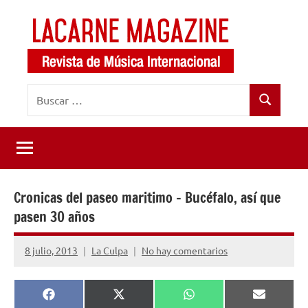
Saltar
al
contenido
LaCarne
Revista
Buscar:
de
Magazine
Buscar
música
internacional
Cronicas del paseo maritimo – Bucéfalo, así que
pasen 30 años
8 julio, 2013
La Culpa
No hay comentarios
Compartir
Compartir
Compartir
Comparti
Facebook
X
WhatsApp
Email