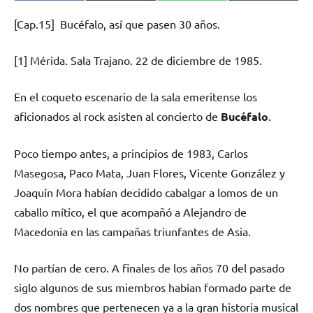
en
en
en
en
(Twitter)
[Cap.15] Bucéfalo, así que pasen 30 años.
[1] Mérida. Sala Trajano. 22 de diciembre de 1985.
En el coqueto escenario de la sala emeritense los
aficionados al rock asisten al concierto de
Bucéfalo
.
Poco tiempo antes, a principios de 1983, Carlos
Masegosa, Paco Mata, Juan Flores, Vicente González y
Joaquín Mora habían decidido cabalgar a lomos de un
caballo mítico, el que acompañó a Alejandro de
Macedonia en las campañas triunfantes de Asia.
No partían de cero. A finales de los años 70 del pasado
siglo algunos de sus miembros habían formado parte de
dos nombres que pertenecen ya a la gran historia musical