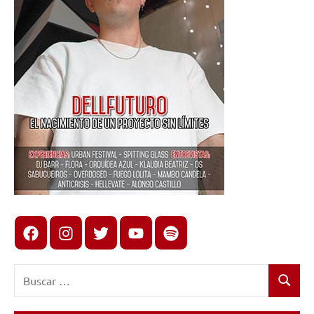
Facebook
Instagram
X
youtube
spotify
Buscar:
Buscar