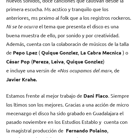
nuevos sonidos, doce canciones que cautivan desde la
primera escucha. Ms acstico y tranquilo que los
anteriores, ms prximo al folk que a los registros rockeros.
Ni se te ocurra
el tema que presenta el disco es una
buena muestra de ello, por sonido y por creatividad.
Además, cuenta con la colaboracin de músicos de la talla
de
Pepo Lpez
(
Quique Gonzlez
,
La Cabra Mecnica
) o
César Pop
(
Pereza
,
Leiva
,
Quique Gonzlez
)
e incluye una versin de
«Nos ocupamos del mar»,
de
Javier Krahe.
Estamos frente al mejor trabajo de
Dani Flaco
. Siempre
los ltimos son los mejores. Gracias a una acción de micro
mecenazgo el disco ha sido grabado en Guadalajara el
pasado noviembre en los Estudios Establo y cuenta con
la magistral producción de
Fernando Polaino
,