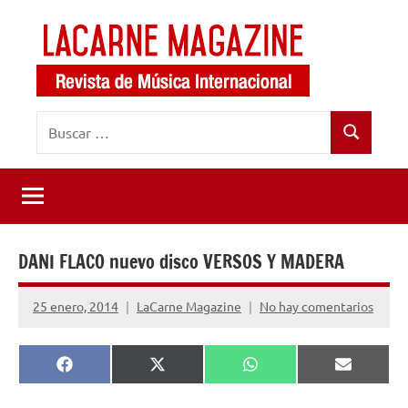
Saltar
al
contenido
LaCarne
Revista
Buscar:
de
Magazine
Buscar
música
internacional
DANI FLACO nuevo disco VERSOS Y MADERA
25 enero, 2014
LaCarne Magazine
No hay comentarios
Compartir
Compartir
Compartir
Comparti
Facebook
X
WhatsApp
Email
en
en
en
en
(Twitter)