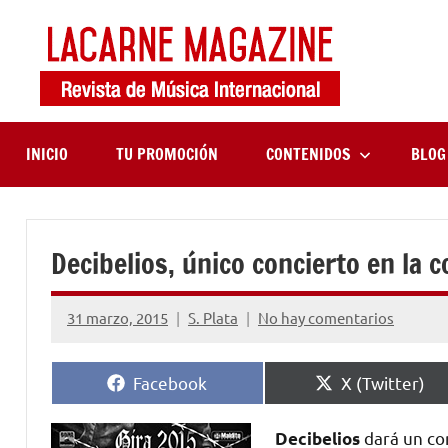
Saltar
al
contenido
LaCa
Revista
de
Maga
música
internaciona
INICIO
TU PROMOCIÓN
CONTENIDOS
BLOG
Decibelios, único concierto en la 
31 marzo, 2015
S. Plata
No hay comentarios
Compartir
Compartir
Facebook
X (Twitter)
en
en
dará un con
Decibelios