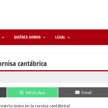
rne
zine
l
QUIÉNES SOMOS
LEGAL
cornisa cantábrica
Compartir
Compartir
WhatsApp
Email
en
en
cierto único en la cornisa cantábrica!