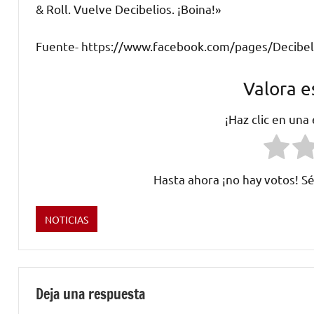
& Roll. Vuelve Decibelios. ¡Boina!»
Fuente- https://www.facebook.com/pages/Decibel
Valora e
¡Haz clic en una
Hasta ahora ¡no hay votos! Sé
NOTICIAS
Etiquetado
como
Barcelona
,
Bilbao
,
Deja una respuesta
Caldo