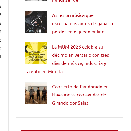
s
a
Así es la música que
s
escuchamos antes de ganar o
e
perder en el juego online
e
La MUM 2026 celebra su
d
décimo aniversario con tres
l
días de música, industria y
talento en Mérida
Concierto de Pandorado en
Navalmoral con ayudas de
Girando por Salas
s