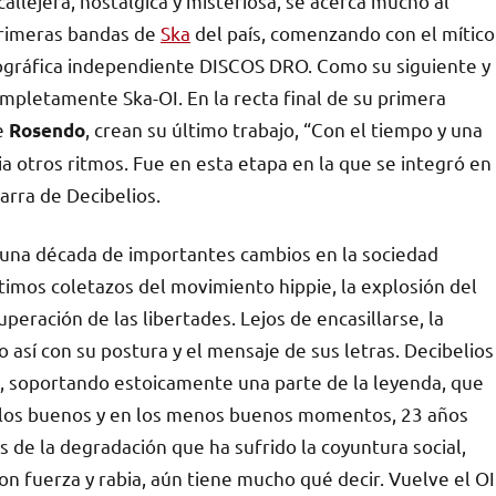
callejera, nostálgica y misteriosa, se acerca mucho al
primeras bandas de
Ska
del país, comenzando con el mítico
scográfica independiente DISCOS DRO. Como su siguiente y
completamente Ska-OI. En la recta final de su primera
de
, crean su último trabajo, “Con el tiempo y una
Rosendo
ia otros ritmos. Fue en esta etapa en la que se integró en
arra de Decibelios.
n, una década de importantes cambios en la sociedad
timos coletazos del movimiento hippie, la explosión del
peración de las libertades. Lejos de encasillarse, la
 así con su postura y el mensaje de sus letras. Decibelios
ma, soportando estoicamente una parte de la leyenda, que
 en los buenos y en los menos buenos momentos, 23 años
s de la degradación que ha sufrido la coyuntura social,
 con fuerza y rabia, aún tiene mucho qué decir. Vuelve el OI