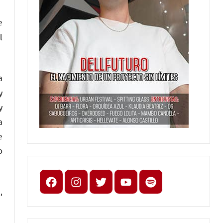
e
l
a
y
y
a
e
o
Facebook
Instagram
X
youtube
spotify
,