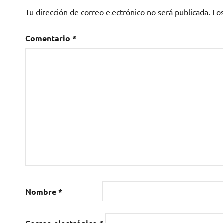
de
Tu dirección de correo electrónico no será publicada.
Lo
Pollo
,
Decibelios
,
Comentario
*
DISCOS
DRO
,
GIJÓN
,
Madrid
,
ROSENDO
,
Ska-
OI
,
Teatro
Albéniz
,
Vacaciones
en
el
Nombre
*
Prat
,
Voca
de
Correo electrónico
*