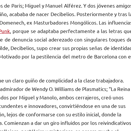
 de Paris; Miguel y Manuel Alférez. Y dos jóvenes amigo
viño, acababa de nacer Decibelios. Posteriormente y tras l
 Domenech, ex Masturbadores Mongólicos. Las influencia
Punk
, porque se adaptaba perfectamente a las letras qu
e de denuncia social aderezado con singulares toques d
lde, Decibelios, supo crear sus propias señas de identida
otivado por la pestilencia del metro de Barcelona con e
ue un claro guiño de complicidad a la clase trabajadora.
an admirador de Wendy O. Williams de Plasmatics; “La Reina
eados por Miguel y Manolo, ambos cerrajeros, creó unos
ntundentes e innovadores, convirtiéndose en una de sus
n, lejos de conformarse con su estilo inicial, donde la
a. Comienzan a dar un giro influidos por los reivindicativo